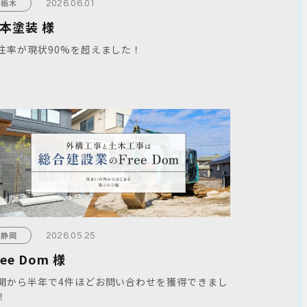
栃木
2026.06.01
本塗装 様
注率が現状90%を超えました！
静岡
2026.05.25
ree Dom 様
開から半年で4件ほどお問い合わせを獲得できまし
！