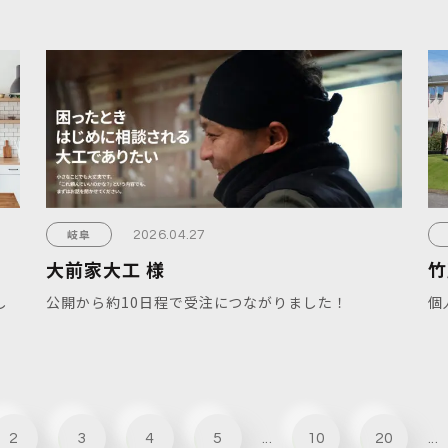
岐阜
2026.04.27
大前家大工 様
竹
し
公開から約10日程で受注につながりました！
個
2
3
4
5
...
10
20
...