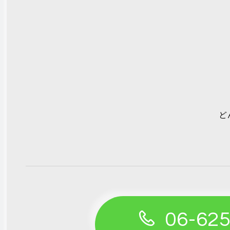
ど
06-62