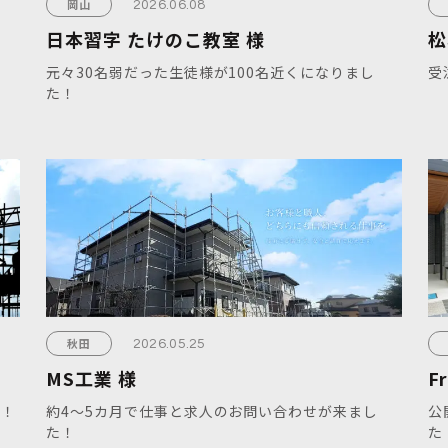
岡山
2026.06.08
日本習字 たけのこ教室 様
松
元々30名弱だった生徒様が100名近くになりまし
受
た！
秋田
2026.05.25
MS工業 様
F
た！
約4～5カ月で仕事と求人のお問い合わせが来まし
公
た！
た