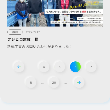
静岡
2024.09.17
フジヒロ建設 様
新規工事のお問い合わせがありました！
...
4
5
6
7
8
...
20
...